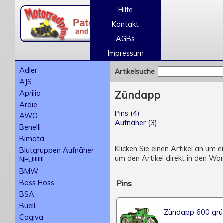
Hilfe
Kontakt
AGBs
Impressum
Adler
Artikelsuche
AJS
Aprilia
Zündapp
Ardie
Pins (4)
AWO
Aufnäher (3)
Benelli
Bimota
Klicken Sie einen Artikel an um 
Blutgruppen Aufnäher
um den Artikel direkt in den Wa
NEU!!!!!!!
BMW
Boss Hoss
Pins
BSA
Buell
Zündapp 600 grü
Cagiva