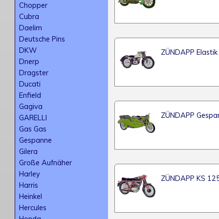
Chopper
Cubra
Daelim
Deutsche Pins
DKW
ZÜNDAPP Elastik
Dnerp
Dragster
Ducati
Enfield
Gagiva
ZÜNDAPP Gespann
GARELLI
Gas Gas
Gespanne
Gilera
Große Aufnäher
Harley
ZÜNDAPP KS 12
Harris
Heinkel
Hercules
Honda