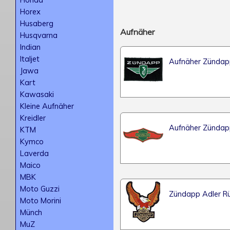
Horex
Husaberg
Aufnäher
Husqvarna
Indian
Italjet
Aufnäher Zündap
Jawa
Kart
Kawasaki
Kleine Aufnäher
Kreidler
Aufnäher Zündapp
KTM
Kymco
Laverda
Maico
MBK
Moto Guzzi
Zündapp Adler R
Moto Morini
Münch
MuZ