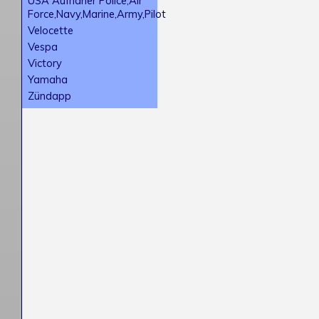
USA Aufnäher Police,Air
Force,Navy,Marine,Army,Pilot
Velocette
Vespa
Victory
Yamaha
Zündapp