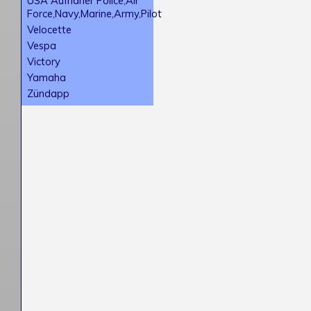
USA Aufnäher Police,Air
Force,Navy,Marine,Army,Pilot
Velocette
Vespa
Victory
Yamaha
Zündapp