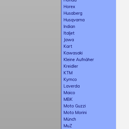
Horex
Husaberg
Husqvarna
Indian
Italjet
Jawa
Kart
Kawasaki
Kleine Aufnäher
Kreidler
KTM
Kymco
Laverda
Maico
MBK
Moto Guzzi
Moto Morini
Münch
MuZ