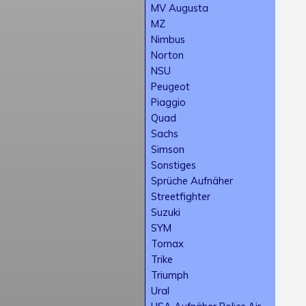
MV Augusta
MZ
Nimbus
Norton
NSU
Peugeot
Piaggio
Quad
Sachs
Simson
Sonstiges
Sprüche Aufnäher
Streetfighter
Suzuki
SYM
Tornax
Trike
Triumph
Ural