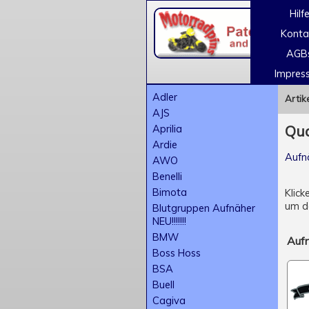
Hilf
Konta
AGB
Impres
Adler
Artik
AJS
Aprilia
Qu
Ardie
Aufn
AWO
Benelli
Bimota
Klick
um de
Blutgruppen Aufnäher
NEU!!!!!!!
BMW
Auf
Boss Hoss
BSA
Buell
Cagiva