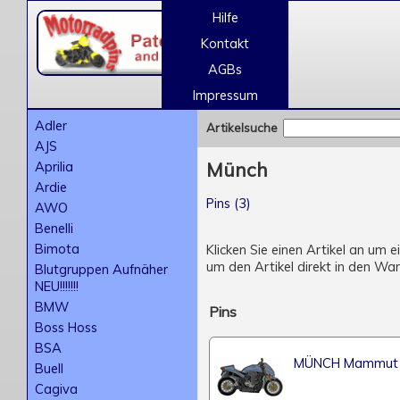
Hilfe
Kontakt
AGBs
Impressum
Adler
Artikelsuche
AJS
Aprilia
Münch
Ardie
Pins (3)
AWO
Benelli
Bimota
Klicken Sie einen Artikel an um 
um den Artikel direkt in den Wa
Blutgruppen Aufnäher
NEU!!!!!!!
BMW
Pins
Boss Hoss
BSA
MÜNCH Mammut
Buell
Cagiva