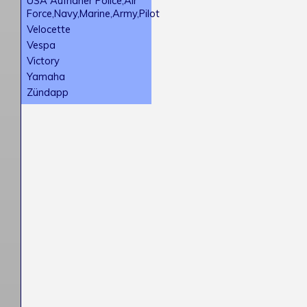
USA Aufnäher Police,Air
Force,Navy,Marine,Army,Pilot
Velocette
Vespa
Victory
Yamaha
Zündapp