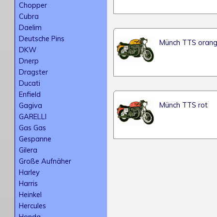
Chopper
Cubra
Daelim
Deutsche Pins
Münch TTS oran
DKW
Dnerp
Dragster
Ducati
Enfield
Münch TTS rot
Gagiva
GARELLI
Gas Gas
Gespanne
Gilera
Große Aufnäher
Harley
Harris
Heinkel
Hercules
Honda