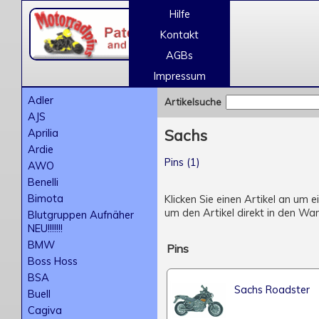
Hilfe
Kontakt
AGBs
Impressum
Adler
Artikelsuche
AJS
Aprilia
Sachs
Ardie
Pins (1)
AWO
Benelli
Bimota
Klicken Sie einen Artikel an um 
um den Artikel direkt in den Wa
Blutgruppen Aufnäher
NEU!!!!!!!
BMW
Pins
Boss Hoss
BSA
Sachs Roadster
Buell
Cagiva