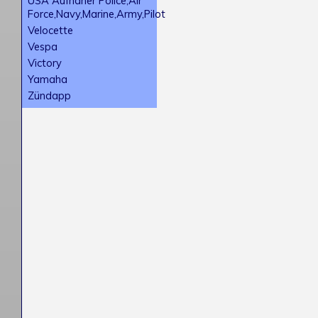
USA Aufnäher Police,Air
Force,Navy,Marine,Army,Pilot
Velocette
Vespa
Victory
Yamaha
Zündapp