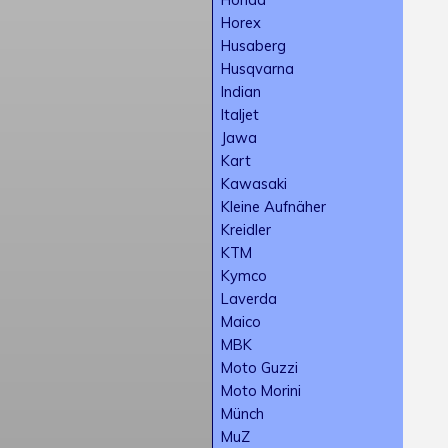
Horex
Husaberg
Husqvarna
Indian
Italjet
Jawa
Kart
Kawasaki
Kleine Aufnäher
Kreidler
KTM
Kymco
Laverda
Maico
MBK
Moto Guzzi
Moto Morini
Münch
MuZ