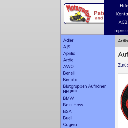
Hilf
Konta
AGB
Impres
Adler
Artik
AJS
Aprilia
Auf
Ardie
Zurüc
AWO
Benelli
Bimota
Blutgruppen Aufnäher
NEU!!!!!!!
BMW
Boss Hoss
BSA
Buell
Cagiva