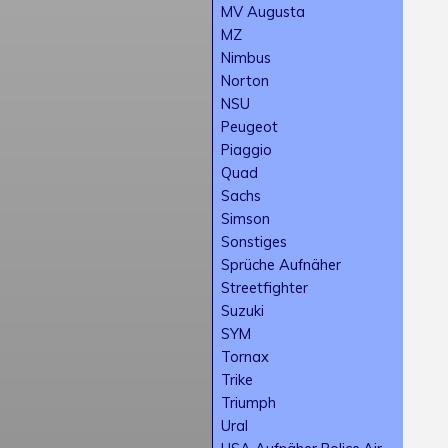
MV Augusta
MZ
Nimbus
Norton
NSU
Peugeot
Piaggio
Quad
Sachs
Simson
Sonstiges
Sprüche Aufnäher
Streetfighter
Suzuki
SYM
Tornax
Trike
Triumph
Ural