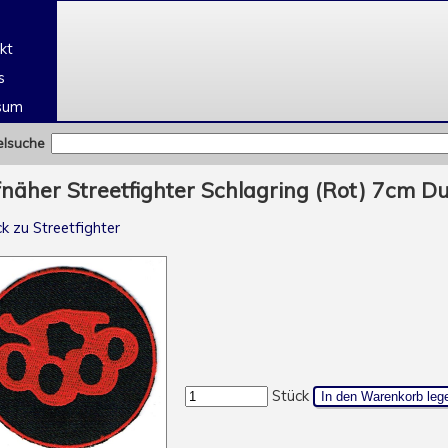
e
kt
s
sum
elsuche
näher Streetfighter Schlagring (Rot) 7cm D
k zu Streetfighter
Stück