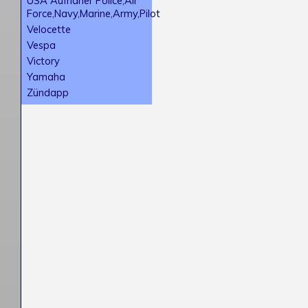
USA Aufnäher Police,Air
Force,Navy,Marine,Army,Pilot
Velocette
Vespa
Victory
Yamaha
Zündapp