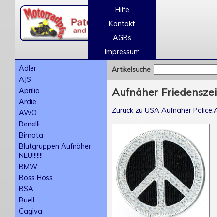
Hilfe
Kontakt
AGBs
Impressum
Adler
Artikelsuche
AJS
Aprilia
Aufnäher Friedensze
Ardie
Zurück zu USA Aufnäher Police,A
AWO
Benelli
Bimota
Blutgruppen Aufnäher
NEU!!!!!!!
BMW
Boss Hoss
BSA
Buell
Cagiva