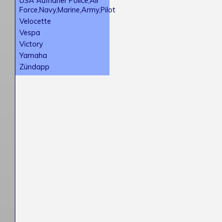
USA Aufnäher Police,Air
Force,Navy,Marine,Army,Pilot
Velocette
Vespa
Victory
Yamaha
Zündapp