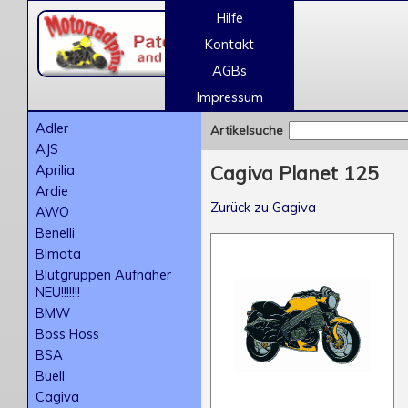
Hilfe
Kontakt
AGBs
Impressum
Adler
Artikelsuche
AJS
Aprilia
Cagiva Planet 125
Ardie
Zurück zu Gagiva
AWO
Benelli
Bimota
Blutgruppen Aufnäher
NEU!!!!!!!
BMW
Boss Hoss
BSA
Buell
Cagiva