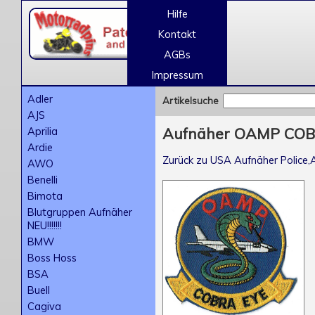
Hilfe
Kontakt
AGBs
Impressum
Adler
Artikelsuche
AJS
Aprilia
Aufnäher OAMP COBR
Ardie
Zurück zu USA Aufnäher Police,A
AWO
Benelli
Bimota
Blutgruppen Aufnäher
NEU!!!!!!!
BMW
Boss Hoss
BSA
Buell
Cagiva