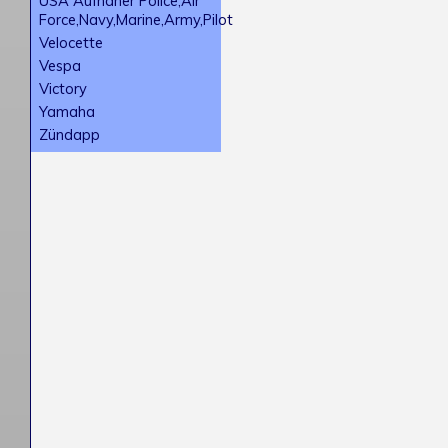
USA Aufnäher Police,Air
Force,Navy,Marine,Army,Pilot
Velocette
Vespa
Victory
Yamaha
Zündapp