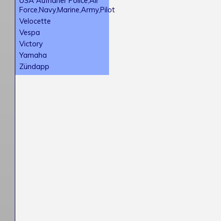
USA Aufnäher Police,Air
Force,Navy,Marine,Army,Pilot
Velocette
Vespa
Victory
Yamaha
Zündapp