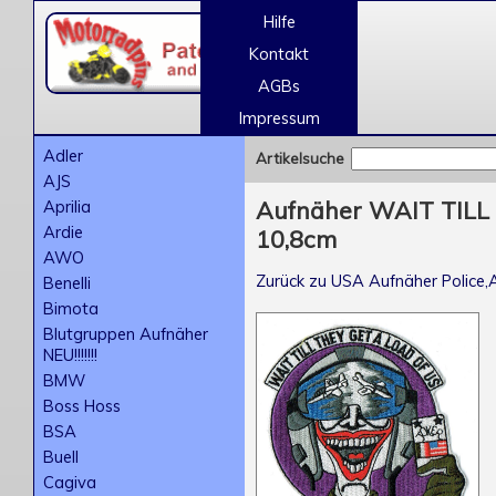
Hilfe
Kontakt
AGBs
Impressum
Adler
Artikelsuche
AJS
Aprilia
Aufnäher WAIT TILL
Ardie
10,8cm
AWO
Zurück zu USA Aufnäher Police,A
Benelli
Bimota
Blutgruppen Aufnäher
NEU!!!!!!!
BMW
Boss Hoss
BSA
Buell
Cagiva