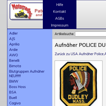
Hilfe
Kontakt
AGBs
Impressum
Adler
Artikelsuche
AJS
Aprilia
Aufnäher POLICE DU
Ardie
Zurück zu USA Aufnäher Police,A
AWO
Benelli
Bimota
Blutgruppen Aufnäher
NEU!!!!!!!
BMW
Boss Hoss
BSA
Buell
Cagiva