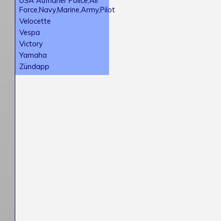
USA Aufnäher Police,Air
Force,Navy,Marine,Army,Pilot
Velocette
Vespa
Victory
Yamaha
Zündapp